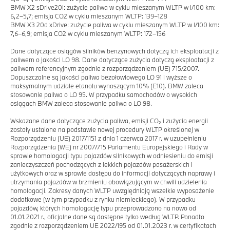
BMW X2 sDrive20i: zużycie paliwa w cyklu mieszanym WLTP w l/100 km:
6,2–5,7; emisja CO2 w cyklu mieszanym WLTP: 139–128
BMW X3 20d xDrive: zużycie paliwa w cyklu mieszanym WLTP w l/100 km:
7,6–6,9; emisja CO2 w cyklu mieszanym WLTP: 172–156
Dane dotyczące osiągów silników benzynowych dotyczą ich eksploatacji z
paliwem o jakości LO 98. Dane dotyczące zużycia dotyczą eksploatacji z
paliwem referencyjnym zgodnie z rozporządzeniem (UE) 715/2007.
Dopuszczalne są jakości paliwa bezołowiowego LO 91 i wyższe o
maksymalnym udziale etanolu wynoszącym 10% (E10). BMW zaleca
stosowanie paliwa o LO 95. W przypadku samochodów o wysokich
osiągach BMW zaleca stosowanie paliwa o LO 98.
Wskazane dane dotyczące zużycia paliwa, emisji CO₂ i zużycia energii
zostały ustalone na podstawie nowej procedury WLTP określonej w
Rozporządzeniu (UE) 2017/1151 z dnia 1 czerwca 2017 r. w uzupełnieniu
Rozporządzenia (WE) nr 2007/715 Parlamentu Europejskiego i Rady w
sprawie homologacji typu pojazdów silnikowych w odniesieniu do emisji
zanieczyszczeń pochodzących z lekkich pojazdów pasażerskich i
użytkowych oraz w sprawie dostępu do informacji dotyczących naprawy i
utrzymania pojazdów w brzmieniu obowiązującym w chwili udzielenia
homologacji. Zakresy danych WLTP uwzględniają wszelkie wyposażenie
dodatkowe (w tym przypadku z rynku niemieckiego). W przypadku
pojazdów, których homologację typu przeprowadzono na nowo od
01.01.2021 r., oficjalne dane są dostępne tylko według WLTP. Ponadto
zgodnie z rozporządzeniem UE 2022/195 od 01.01.2023 r. w certyfikatach