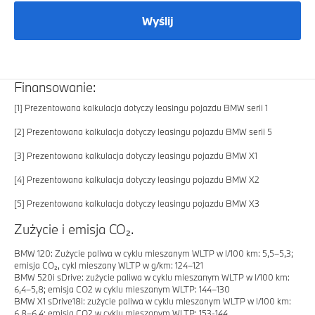
Wyślij
Finansowanie:
[1]
Prezentowana kalkulacja dotyczy leasingu pojazdu BMW serii 1
[2]
Prezentowana kalkulacja dotyczy leasingu pojazdu BMW serii 5
[3]
Prezentowana kalkulacja dotyczy leasingu pojazdu BMW X1
[4]
Prezentowana kalkulacja dotyczy leasingu pojazdu BMW X2
[5]
Prezentowana kalkulacja dotyczy leasingu pojazdu BMW X3
Zużycie i emisja CO₂.
BMW 120: Zużycie paliwa w cyklu mieszanym WLTP w l/100 km: 5,5–5,3;
emisja CO₂, cykl mieszany WLTP w g/km: 124–121
BMW 520i sDrive: zużycie paliwa w cyklu mieszanym WLTP w l/100 km:
6,4–5,8; emisja CO2 w cyklu mieszanym WLTP: 144–130
BMW X1 sDrive18i: zużycie paliwa w cyklu mieszanym WLTP w l/100 km:
6,8–6,4; emisja CO2 w cyklu mieszanym WLTP: 153-144