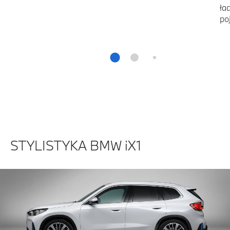
ła
po
STYLISTYKA BMW iX1