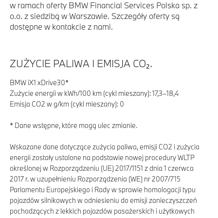
w ramach oferty BMW Financial Services Polska sp. z
o.o. z siedzibą w Warszawie. Szczegóły oferty są
dostępne w kontakcie z nami.
ZUŻYCIE PALIWA I EMISJA CO₂.
BMW iX1 xDrive30*
Zużycie energii w kWh/100 km (cykl mieszany): 17,3–18,4
Emisja CO2 w g/km (cykl mieszany): 0
* Dane wstępne, które mogą ulec zmianie.
Wskazane dane dotyczące zużycia paliwa, emisji CO2 i zużycia
energii zostały ustalone na podstawie nowej procedury WLTP
określonej w Rozporządzeniu (UE) 2017/1151 z dnia 1 czerwca
2017 r. w uzupełnieniu Rozporządzenia (WE) nr 2007/715
Parlamentu Europejskiego i Rady w sprawie homologacji typu
pojazdów silnikowych w odniesieniu do emisji zanieczyszczeń
pochodzących z lekkich pojazdów pasażerskich i użytkowych