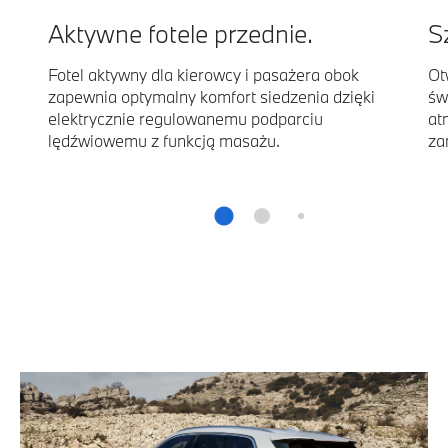
Aktywne fotele przednie.
S
Fotel aktywny dla kierowcy i pasażera obok
Ot
zapewnia optymalny komfort siedzenia dzięki
św
elektrycznie regulowanemu podparciu
at
lędźwiowemu z funkcją masażu.
za