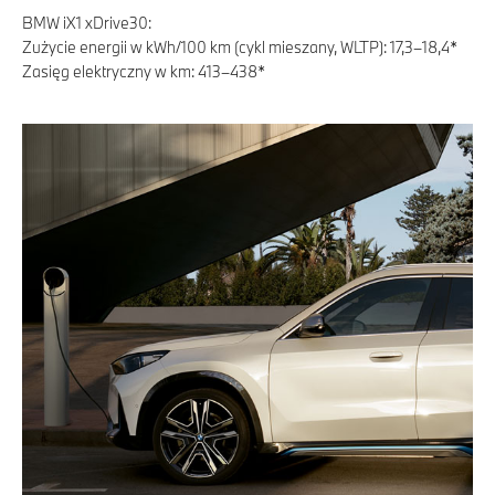
BMW iX1 xDrive30:
Zużycie energii w kWh/100 km (cykl mieszany, WLTP): 17,3–18,4*
Zasięg elektryczny w km: 413–438*