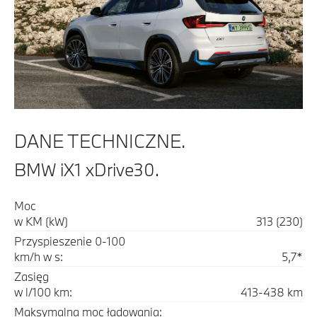
DANE TECHNICZNE.
BMW iX1 xDrive30.
Moc
w KM (kW)
313 (230)
Przyspieszenie 0-100
km/h w s:
5,7*
Zasięg
w l/100 km:
413-438 km
Maksymalna moc ładowania: