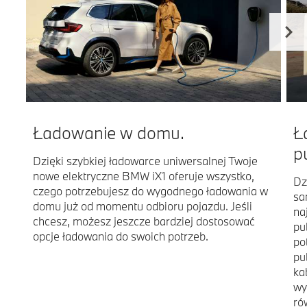
Ładowanie w domu.
Ł
p
Dzięki szybkiej ładowarce uniwersalnej Twoje
nowe elektryczne BMW iX1 oferuje wszystko,
Dz
czego potrzebujesz do wygodnego ładowania w
sa
domu już od momentu odbioru pojazdu. Jeśli
na
chcesz, możesz jeszcze bardziej dostosować
pu
opcje ładowania do swoich potrzeb.
po
pu
ka
wy
ró