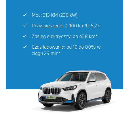
Moc: 313 KM (230 kW)
Przyspieszenie 0-100 km/h: 5,7 s.
Zasięg elektryczny: do 438 km*
Czas ładowania: od 10 do 80% w
ciągu 29 min*