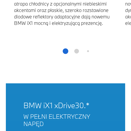
atrapa chłodnicy z opcjonalnymi niebieskimi
no
akcentami oraz płaskie, szeroko rozstawione
dy
diodowe reflektory adaptacyjne dają nowemu
ak
BMW iX1 mocną i elektryzującą prezencję.
el
BMW iX1 xDrive30.*
W PEŁNI ELEKTRYCZNY
NAPĘD