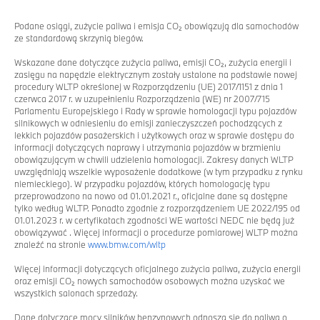
Podane osiągi, zużycie paliwa i emisja CO₂ obowiązują dla samochodów
ze standardową skrzynią biegów.
Wskazane dane dotyczące zużycia paliwa, emisji CO₂, zużycia energii i
zasięgu na napędzie elektrycznym zostały ustalone na podstawie nowej
procedury WLTP określonej w Rozporządzeniu (UE) 2017/1151 z dnia 1
czerwca 2017 r. w uzupełnieniu Rozporządzenia (WE) nr 2007/715
Parlamentu Europejskiego i Rady w sprawie homologacji typu pojazdów
silnikowych w odniesieniu do emisji zanieczyszczeń pochodzących z
lekkich pojazdów pasażerskich i użytkowych oraz w sprawie dostępu do
informacji dotyczących naprawy i utrzymania pojazdów w brzmieniu
obowiązującym w chwili udzielenia homologacji. Zakresy danych WLTP
uwzględniają wszelkie wyposażenie dodatkowe (w tym przypadku z rynku
niemieckiego). W przypadku pojazdów, których homologację typu
przeprowadzono na nowo od 01.01.2021 r., oficjalne dane są dostępne
tylko według WLTP. Ponadto zgodnie z rozporządzeniem UE 2022/195 od
01.01.2023 r. w certyfikatach zgodności WE wartości NEDC nie będą już
obowiązywać . Więcej informacji o procedurze pomiarowej WLTP można
znaleźć na stronie
www.bmw.com/wltp
Więcej informacji dotyczących oficjalnego zużycia paliwa, zużycia energii
oraz emisji CO₂ nowych samochodów osobowych można uzyskać we
wszystkich salonach sprzedaży.
Dane dotyczące mocy silników benzynowych odnoszą się do paliwa o