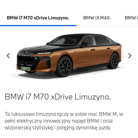
BMW i7 M70 xDrive Limuzyna.
BMW iX M60.
BMW i
BMW i7 M70 xDrive Limuzyna.
Ta luksusowa limuzyna łączy w sobie moc BMW M, w
pełni elektryczny innowacyjny napęd BMW i oraz
wizjonerską stylistykę i potężną dynamikę jazdy.