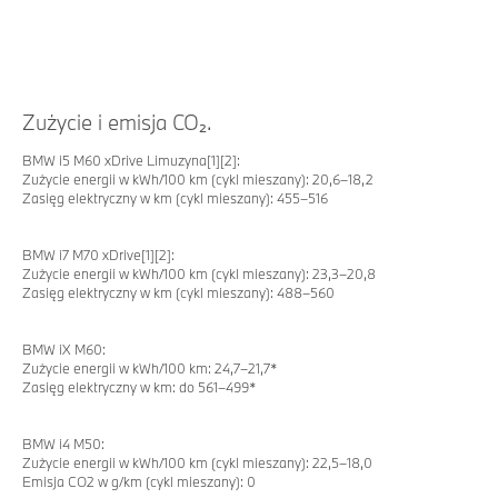
Zużycie i emisja CO₂.
BMW i5 M60 xDrive Limuzyna[1][2]:
Zużycie energii w kWh/100 km (cykl mieszany): 20,6–18,2
Zasięg elektryczny w km (cykl mieszany): 455–516
BMW i7 M70 xDrive[1][2]:
Zużycie energii w kWh/100 km (cykl mieszany): 23,3–20,8
Zasięg elektryczny w km (cykl mieszany): 488–560
BMW iX M60:
Zużycie energii w kWh/100 km: 24,7–21,7*
Zasięg elektryczny w km: do 561–499*
BMW i4 M50:
Zużycie energii w kWh/100 km (cykl mieszany): 22,5–18,0
Emisja CO2 w g/km (cykl mieszany): 0