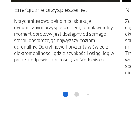
Energiczne przyspieszenie.
Ni
Natychmiastowa pełna moc skutkuje
Za
dynamicznym przyspieszeniem, a maksymalny
ci
moment obrotowy jest dostępny od samego
ak
startu, dostarczając najwyższy poziom
sa
adrenaliny. Odkryj nowe horyzonty w świecie
mi
elektromobilności, gdzie szybkość i osiągi idą w
Tr
parze z odpowiedzialnością za środowisko.
wc
sp
ni