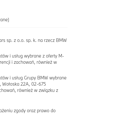
wane)
s sp. z o.o. sp. k. na rzecz BMW
tów i usług wybrane z oferty M-
erencji i zachowań, również w
uktów i usług Grupy BMW wybrane
e, Wołoska 22A, 02-675
achowań, również w związku z
ażeniu zgody oraz prawo do