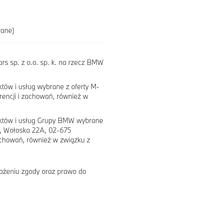
wane)
s sp. z o.o. sp. k. na rzecz BMW
tów i usług wybrane z oferty M-
erencji i zachowań, również w
uktów i usług Grupy BMW wybrane
e, Wołoska 22A, 02-675
achowań, również w związku z
ażeniu zgody oraz prawo do